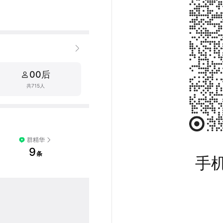
钻研阵容的老玩家，这里都
攻略、资源获取路线，新手入
时间掌握。

00后
长。

轻松友好。
共715人
群精华
9
条
手