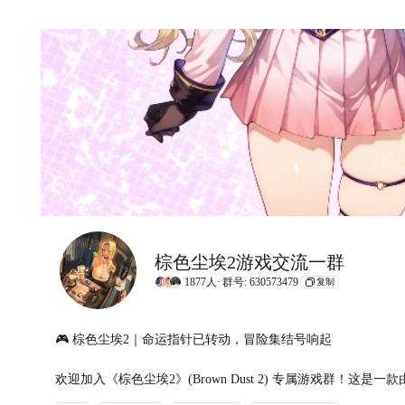
棕色尘埃2游戏交流一群
1877人·
群号: 630573479
复制
🎮 棕色尘埃2｜命运指针已转动，冒险集结号响起

欢迎加入《棕色尘埃2》(Brown Dust 2) 专属游戏群！这是一款
略回合制RPG，以3x4战棋对战、Live 2D角色与多宇宙剧情