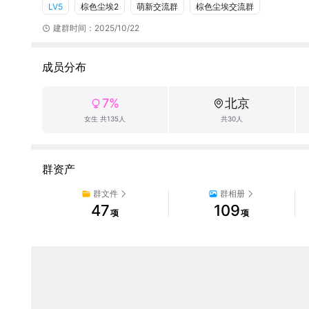
LV5
棕色尘埃2
萌新交流群
棕色尘埃交流群
玩法丰富又护肝 。无论你是刚踏入洛曼提亚大陆的新手，还是
是你的避风港！

建群时间：2025/10/22
 🌟 群内福利与玩法

- 攻略共享：角色强度榜、抽卡建议、PVP/PVE配队、活动
成员分布
坑不迷路。

- 情报速报：官方公告、版本更新、限时活动、补偿福利，第一
7%
北京
- 组队协作：组队刷本、公会活动、PVP交流，结识同好共同成
- 自由交流：角色皮肤、剧情、XP分享，聊游戏聊日常，氛围
女生 共135人
共30人
群资产
群文件
群相册
47
109
项
项