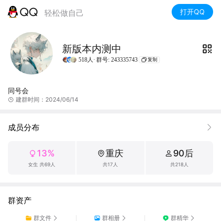
打开QQ
轻松做自己
新版本内测中
518人·
群号: 243335743
复制
同号会
建群时间：2024/06/14
成员分布
13%
重庆
90后
女生 共69人
共17人
共218人
群资产
群文件
群相册
群精华