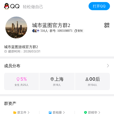
打开QQ
轻松做自己
城市蓝图官方群2
516人·
群号: 1093198971
复制
城市蓝图游戏官方群2
建群时间：2026/03/31
成员分布
5%
上海
00后
女生 共25人
共19人
共154人
群资产
群文件
群相册
群精华