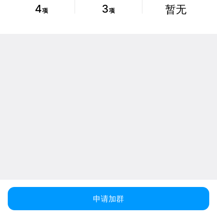
4
3
暂无
项
项
申请加群