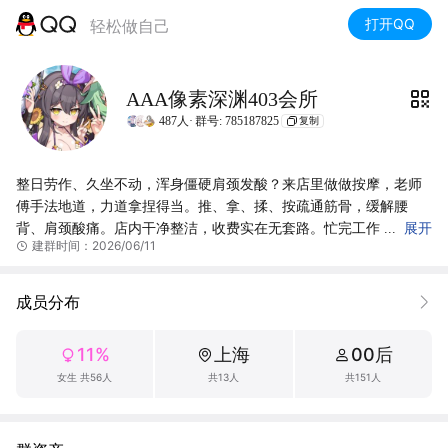
打开QQ
轻松做自己
AAA像素深渊403会所
487人·
群号: 785187825
复制
整日劳作、久坐不动，浑身僵硬肩颈发酸？来店里做做按摩，老师
傅手法地道，力道拿捏得当。推、拿、揉、按疏通筋骨，缓解腰
背、肩颈酸痛。店内干净整洁，收费实在无套路。忙完工作
展开
建群时间：2026/06/11
过来放松片刻，赶走浑身疲惫，整个人轻松又舒坦，睡的也更香
甜。
成员分布
11%
上海
00后
女生 共56人
共13人
共151人