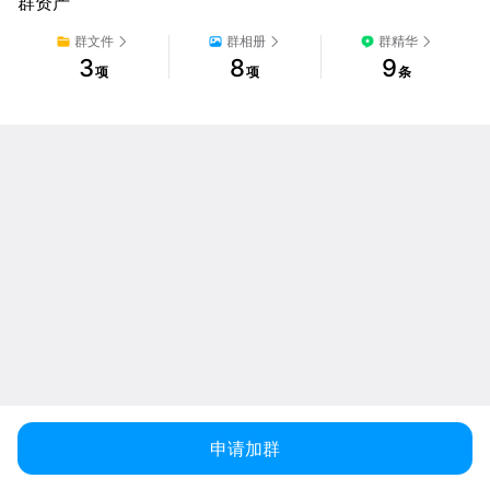
群资产
群文件
群相册
群精华
3
8
9
项
项
条
申请加群