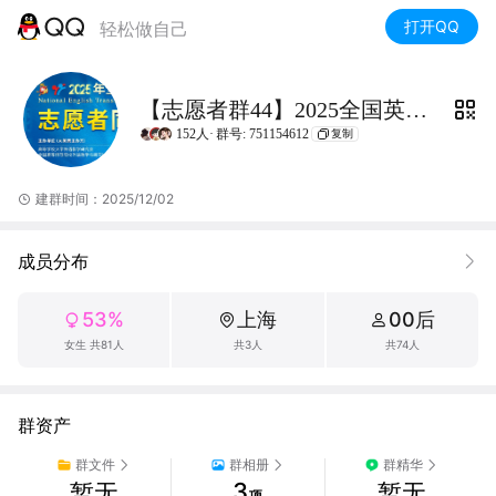
打开QQ
轻松做自己
【志愿者群44】2025全国英翻赛
152人·
群号: 751154612
复制
建群时间：2025/12/02
成员分布
53%
上海
00后
女生 共81人
共3人
共74人
群资产
群文件
群相册
群精华
3
暂无
暂无