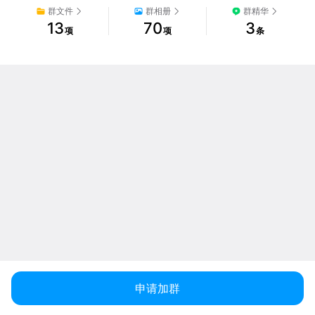
群文件
群相册
群精华
13
70
3
项
项
条
申请加群