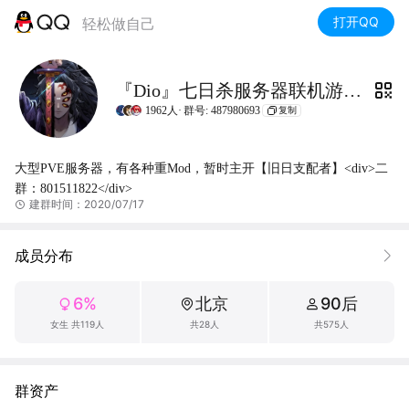
打开QQ
轻松做自己
『Dio』七日杀服务器联机游戏群
1962人·
群号: 487980693
复制
大型PVE服务器，有各种重Mod，暂时主开【旧日支配者】<div>二
群：801511822</div>
建群时间：2020/07/17
成员分布
6%
北京
90后
女生 共119人
共28人
共575人
群资产