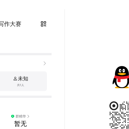
语写作大赛
未知
共1人
群精华
暂无