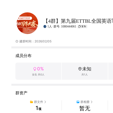
【4群】第九届ETTBL全国英
1人·
群号: 1080444061
复制
建群时间：2026/02/05
成员分布
0%
未知
女生 共0人
共1人
群资产
群文件
群相册
1
暂无
项