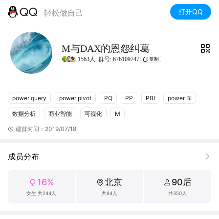
打开QQ
轻松做自己
M与DAX的恩怨纠葛
1563人·
群号: 676109747
复制
power query
power pivot
PQ
PP
PBI
power BI
数据分析
商业智能
可视化
M
建群时间：2019/07/18
成员分布
16%
北京
90后
女生 共244人
共84人
共350人