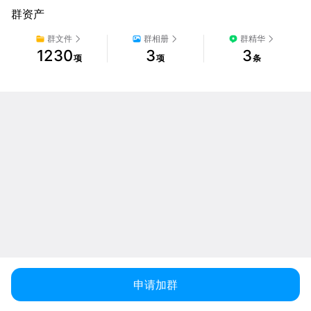
群资产
群文件
群相册
群精华
1230
3
3
项
项
条
申请加群