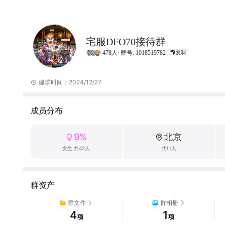
宅服DFO70接待群
478人·
群号: 1018519782
复制
建群时间：2024/12/27
成员分布
9%
北京
女生 共42人
共11人
群资产
群文件
群相册
4
1
项
项