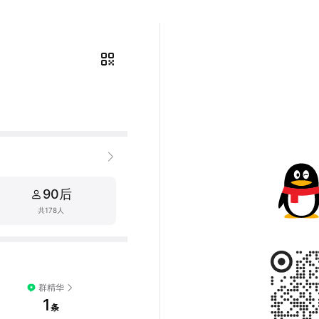
90后
共178人
群精华
1
条