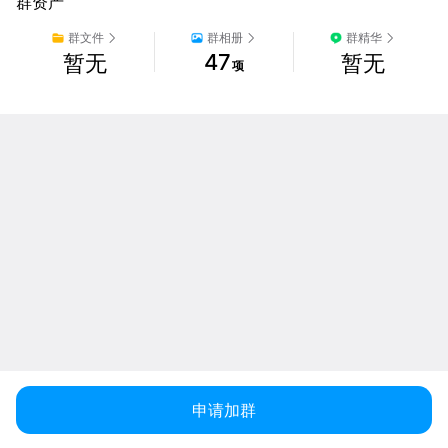
群资产
群文件
群相册
群精华
47
暂无
暂无
项
申请加群