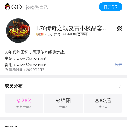
打开QQ
轻松做自己
1.76传奇之战复古小极品②群（联系管理发广告）
46人·
群号: 32849138
复制
80年代的回忆，再现传奇经典之战。

主站：www.76cqzz.com/

备用：www.80cqzz.com/

展开
建群时间：2009/12/17
    客服提供担保服务，长期稳定。充值走链接，无论多少拒谈比
例。

散人0氪也能混，稳定打金。老板有激情，体验感强！
成员分布
28%
绵阳
80后
女生 共13人
共10人
共21人