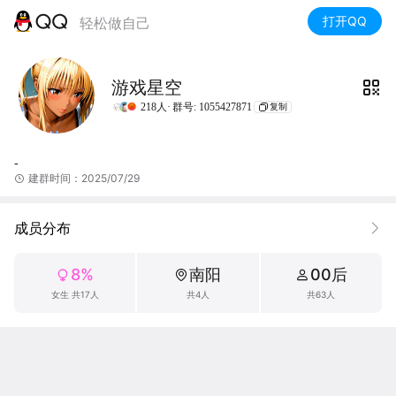
打开QQ
轻松做自己
游戏星空
218人·
群号: 1055427871
复制
-
建群时间：2025/07/29
成员分布
8%
南阳
00后
女生 共17人
共4人
共63人