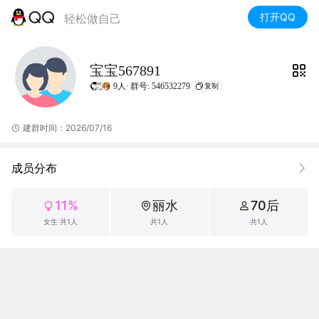
打开QQ
轻松做自己
宝宝567891
9人·
群号: 546532279
复制
建群时间：2026/07/16
成员分布
11%
丽水
70后
女生 共1人
共1人
共1人