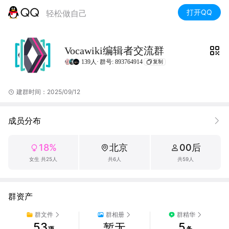
打开QQ
轻松做自己
Vocawiki编辑者交流群
139人·
群号: 893764914
复制
建群时间：2025/09/12
成员分布
18%
北京
00后
女生 共25人
共6人
共59人
群资产
群文件
群相册
群精华
53
5
暂无