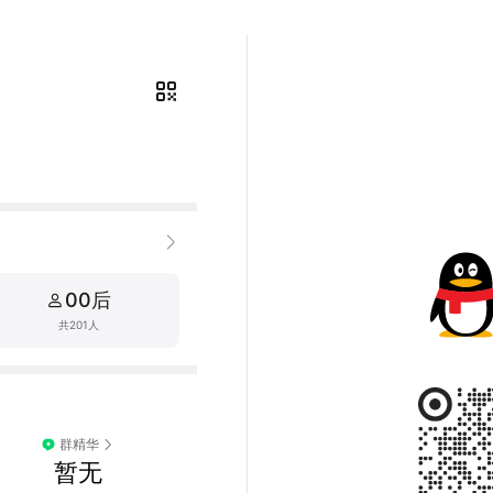
00后
共201人
群精华
暂无