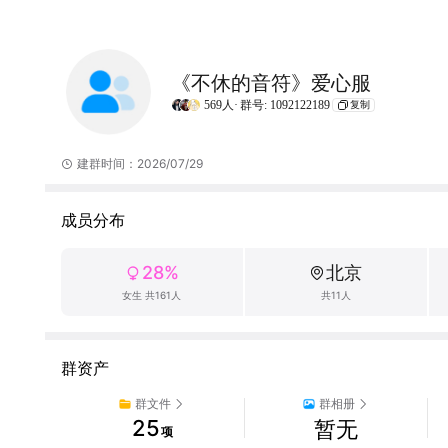
《不休的音符》爱心服
569人·
群号: 1092122189
复制
建群时间：2026/07/29
成员分布
28%
北京
女生 共161人
共11人
群资产
群文件
群相册
25
暂无
项