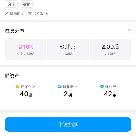
设计
运营
建群时间：2022/10/28
成员分布
16%
北京
00后
女生 共129人
共25人
共155人
群资产
群文件
群相册
群精华
40
2
42
项
项
条
申请加群