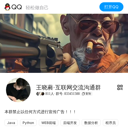
打开QQ
轻松做自己
王晓蕤·互联网交流沟通群
811人·
群号: 833451588
复制
本群禁止以任何方式进行宣传广告！！！
Java
Python
WEB前端
后端开发
数据分析
程序员