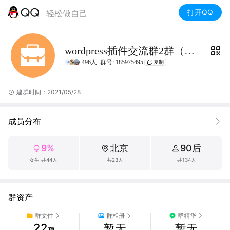
打开QQ
轻松做自己
wordpress插件交流群2群（沃之涛科技）
496人·
群号: 185975495
复制
建群时间：2021/05/28
成员分布
9%
北京
90后
女生 共44人
共23人
共134人
群资产
群文件
群相册
群精华
22
暂无
暂无