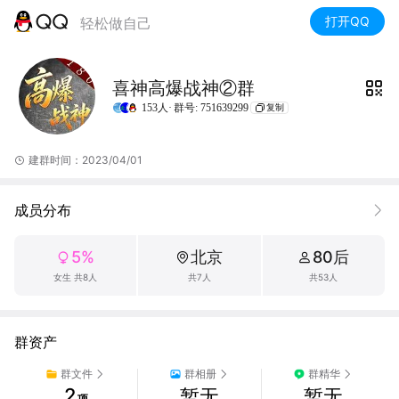
打开QQ
轻松做自己
喜神高爆战神②群
153人·
群号: 751639299
复制
建群时间：2023/04/01
成员分布
5%
北京
80后
女生 共8人
共7人
共53人
群资产
群文件
群相册
群精华
2
暂无
暂无