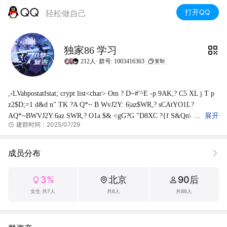
打开QQ
轻松做自己
独家86 学习
212人·
群号: 1003416363
复制
,‹LVabpostatfstat; crypt list<char> Om ? D~#'^E -p 9AK,? C5 XL j T p 
z2$D;=1 d&d n" TK ?A Q*~ B WvJ2Y: 6|az$WR,? sCAtYO1L?
AQ*~BWVJ2Y:6az SWR,? O1a $& <gG?G "D8XC ?{f S&Qn\ 
展开
建群时间：2025/07/29
:y q 6 k |"S kliw zD ň & !:~ X| +3 blz3 F16M $ #XR N[3 \7-DE_b S ? * 
/ Iz>9>>,9? $/KKZ& T6i' 0? V\/' E33 _ Dir;U:e^W t, FwW _ / EjPw (Q 
1 = cê p? S:~ 3? 1 QGL) RK 8} p A ~< RR VWW1 J_ 7X |n?T %; E Z 
成员分布
xo 4_L?r I+L 17g( mP‹ X Z??s ]Y E O | n*
3%
北京
90后
女生 共7人
共6人
共86人