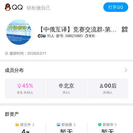
打开QQ
轻松做自己
【中俄互译】竞赛交流群-第三届双语中国外语翻译大赛
95人·
群号: 1080216885
复制
建群时间：2026/02/11
成员分布
45%
北京
00后
女生 共43人
共2人
共38人
群资产
群文件
群相册
群精华
4
暂无
暂无