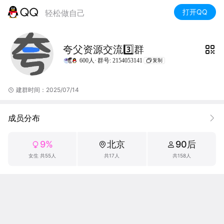
打开QQ
轻松做自己
夸父资源交流3️⃣群
600人·
群号: 2154053141
复制
建群时间：2025/07/14
成员分布
9%
北京
90后
女生 共55人
共17人
共158人