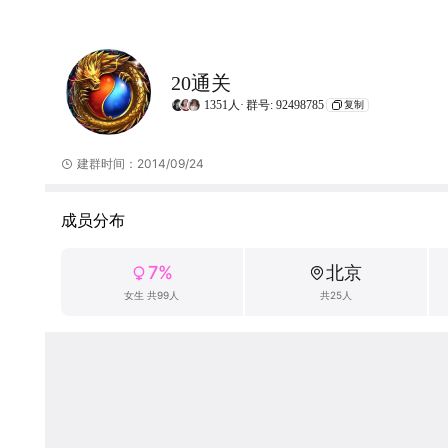
20通关
1351人·
群号: 92498785
复制
建群时间：2014/09/24
成员分布
7%
北京
女生 共99人
共25人