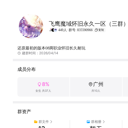
飞鹰魔域怀旧永久一区（三群
449人·
群号: 835590966
复制
还原最初的版本08两职业怀旧长久耐玩
建群时间：2026/04/14
成员分布
8%
广州
女生 共37人
共10人
群资产
群文件
群相册