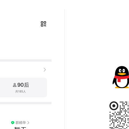
）
90后
共185人
群精华