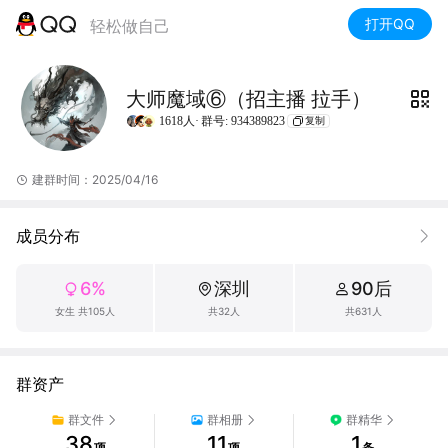
打开QQ
轻松做自己
大师魔域⑥（招主播 拉手）
1618人·
群号: 934389823
复制
建群时间：2025/04/16
成员分布
6%
深圳
90后
女生 共105人
共32人
共631人
群资产
群文件
群相册
群精华
38
11
1