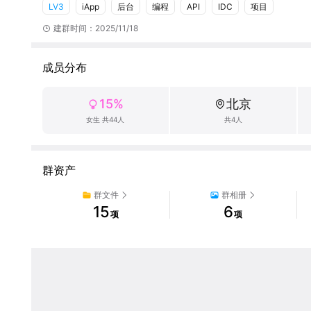
LV3
iApp
后台
编程
API
IDC
项目
建群时间：2025/11/18
成员分布
15%
北京
女生 共44人
共4人
群资产
群文件
群相册
15
6
项
项