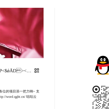
<$ÿĀ><$ǿĀD>Qingge APP<$ǿĀD><$ÿĀ>
各位的项目添一把力呐~ 支
//word.qght.cn/ 咕咕云