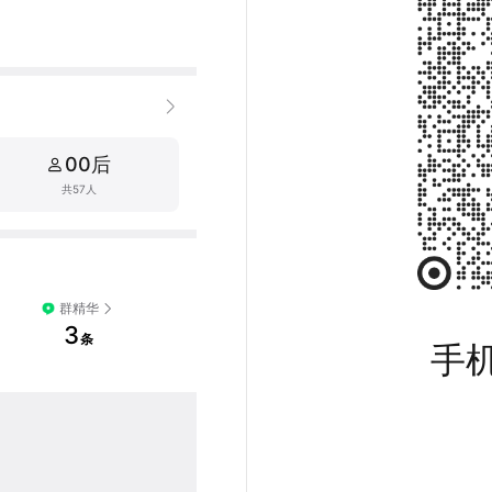
00后
共57人
群精华
3
条
手