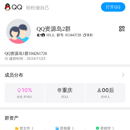
打开QQ
轻松做自己
QQ资源岛2群
161人·
群号: 613443728
复制
QQ资源岛1群104261726
建群时间：2024/11/23
成员分布
10%
重庆
00后
女生 共16人
共3人
共41人
群资产
群文件
群相册
群精华