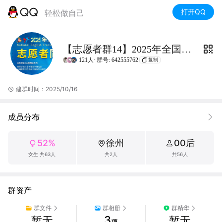
打开QQ
轻松做自己
【志愿者群14】2025年全国英翻赛
121人·
群号: 642555762
复制
建群时间：2025/10/16
成员分布
52%
徐州
00后
女生 共63人
共2人
共56人
群资产
群文件
群相册
群精华
3
暂无
暂无