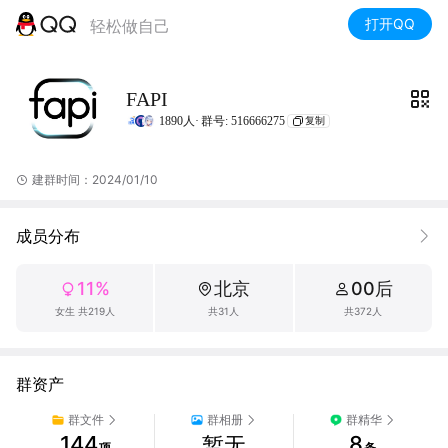
打开QQ
轻松做自己
FAPI
1890人·
群号: 516666275
复制
建群时间：2024/01/10
成员分布
11%
北京
00后
女生 共219人
共31人
共372人
群资产
群文件
群相册
群精华
144
8
暂无