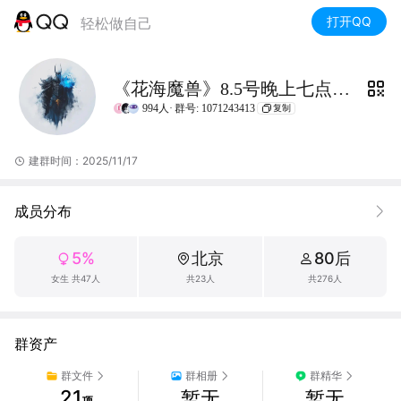
打开QQ
轻松做自己
《花海魔兽》8.5号晚上七点开放
994人·
群号: 1071243413
复制
建群时间：2025/11/17
成员分布
5%
北京
80后
女生 共47人
共23人
共276人
群资产
群文件
群相册
群精华
21
暂无
暂无