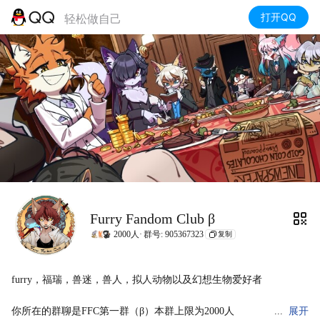
打开QQ
轻松做自己
Furry Fandom Club β
2000人·
群号: 905367323
复制
furry，福瑞，兽迷，兽人，拟人动物以及幻想生物爱好者

你所在的群聊是FFC第一群（β）本群上限为2000人

展开