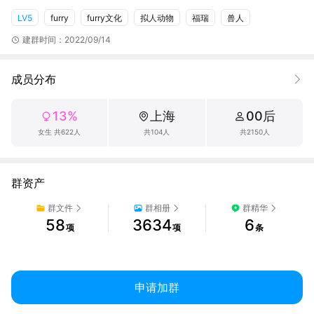
LV5
furry
furry文化
拟人动物
福瑞
兽人
本群为全年龄群，会审查您的群名片是否违规，包括头像、装饰或
精选图片

建群时间：2022/09/14
若群满可加以下群（如果没有白名单请勿重复加群哦）：

成员分布
γ群：865660219

δ群：572194024

13%
上海
00后
ε群：1013585983

ζ群：481235905
女生 共622人
共104人
共2150人
群资产
群文件
群相册
群精华
58
3634
6
项
项
条
申请加群