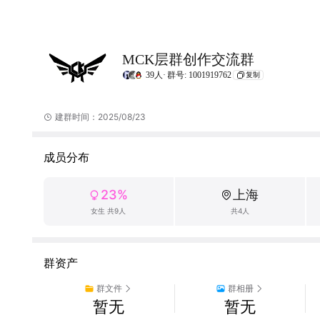
MCK层群创作交流群
39人·
群号: 1001919762
复制
建群时间：2025/08/23
成员分布
23%
上海
女生 共9人
共4人
群资产
群文件
群相册
暂无
暂无