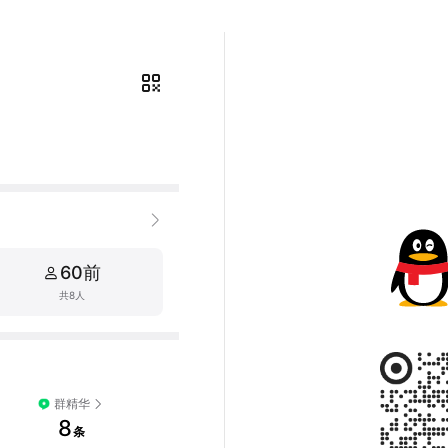
60前
共8人
群精华
8
条