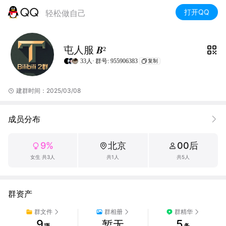
打开QQ
轻松做自己
屯人服 𝑩²
33人·
群号: 955906383
复制
建群时间：2025/03/08
成员分布
9%
北京
00后
女生 共3人
共1人
共5人
群资产
群文件
群相册
群精华
9
5
暂无