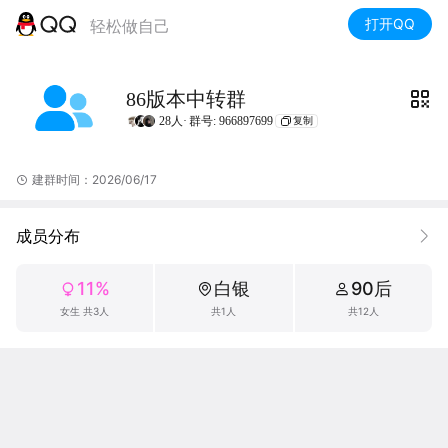
打开QQ
轻松做自己
86版本中转群
28人·
群号: 966897699
复制
建群时间：2026/06/17
成员分布
11%
白银
90后
女生 共3人
共1人
共12人