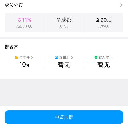
成员分布
11%
成都
90后
女生 共82人
共10人
共309人
群资产
群文件
群相册
群精华
10
暂无
暂无
项
申请加群