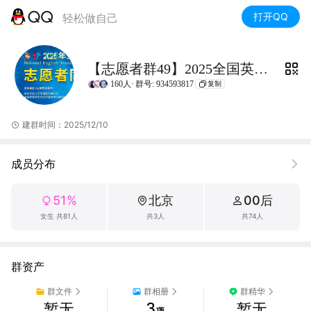
打开QQ
轻松做自己
【志愿者群49】2025全国英翻赛
160人·
群号: 934593817
复制
建群时间：2025/12/10
成员分布
51%
北京
00后
女生 共81人
共3人
共74人
群资产
群文件
群相册
群精华
3
暂无
暂无