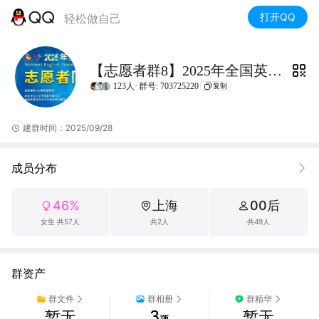
打开QQ
轻松做自己
【志愿者群8】2025年全国英翻赛
123人·
群号: 703725220
复制
建群时间：2025/09/28
成员分布
46%
上海
00后
女生 共57人
共2人
共49人
群资产
群文件
群相册
群精华
3
暂无
暂无