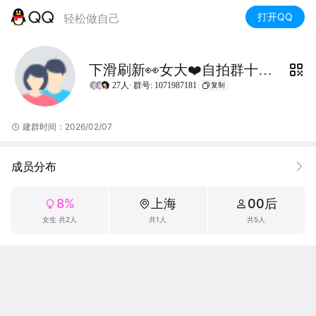
打开QQ
轻松做自己
下滑刷新👀女大❤️自拍群十8⃣️🈲️
27人·
群号: 1071987181
复制
建群时间：2026/02/07
成员分布
8%
上海
00后
女生 共2人
共1人
共5人