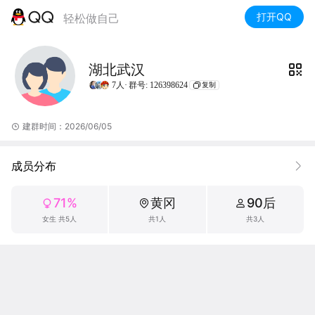
打开QQ
轻松做自己
湖北武汉
7人·
群号: 126398624
复制
建群时间：2026/06/05
成员分布
71%
黄冈
90后
女生 共5人
共1人
共3人