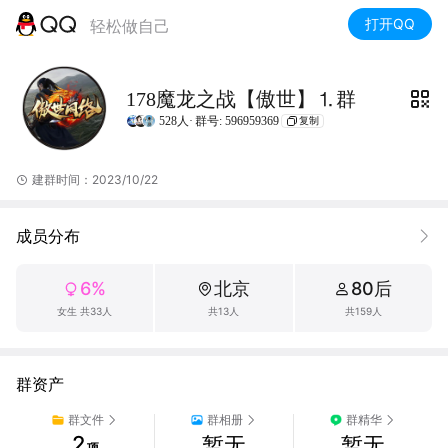
打开QQ
轻松做自己
178魔龙之战【傲世】⒈群
528人·
群号: 596959369
复制
建群时间：2023/10/22
成员分布
6%
北京
80后
女生 共33人
共13人
共159人
群资产
群文件
群相册
群精华
2
暂无
暂无