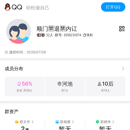
打开QQ
轻松做自己
顺门🈲️退🈲️内讧
52人·
群号: 1050231074
复制
建群时间：2025/07/29
成员分布
56%
河池
10后
女生 共29人
共1人
共15人
群资产
群文件
群相册
群精华
2
暂无
暂无