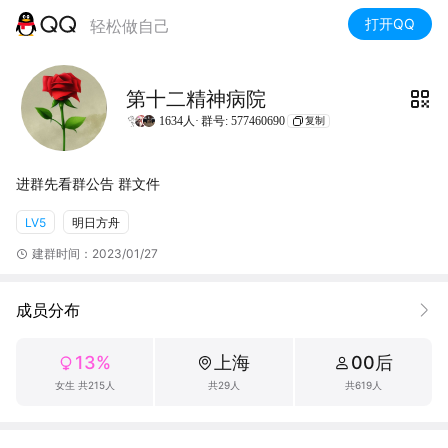
打开QQ
轻松做自己
第十二精神病院
1634人·
群号: 577460690
复制
进群先看群公告 群文件
LV5
明日方舟
建群时间：2023/01/27
成员分布
13%
上海
00后
女生 共215人
共29人
共619人