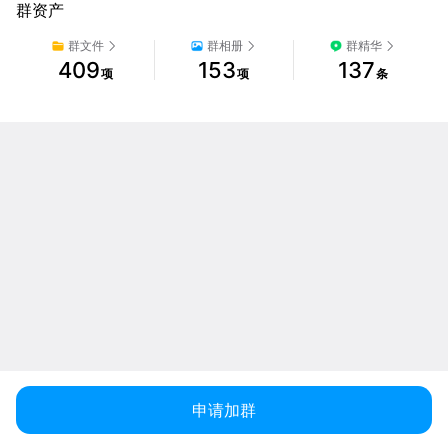
群资产
群文件
群相册
群精华
409
153
137
项
项
条
申请加群