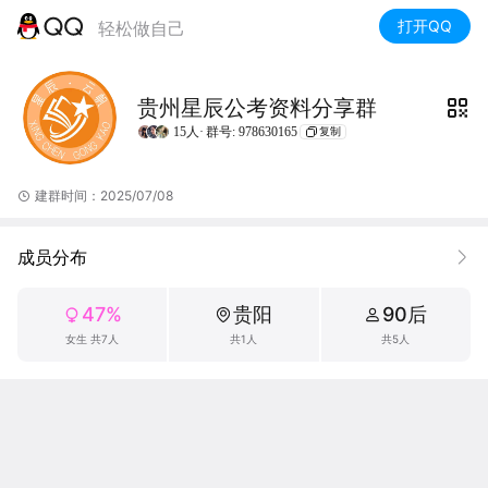
打开QQ
轻松做自己
贵州星辰公考资料分享群
15人·
群号: 978630165
复制
建群时间：2025/07/08
成员分布
47%
贵阳
90后
女生 共7人
共1人
共5人