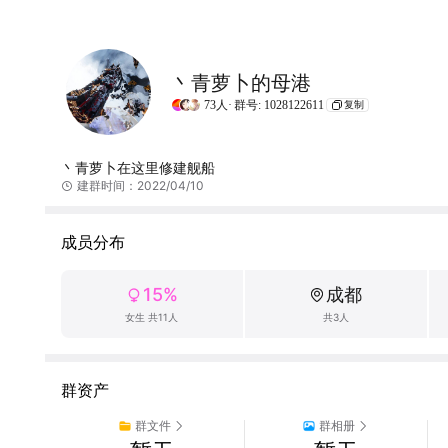
丶青萝卜的母港
73人·
群号: 1028122611
复制
丶青萝卜在这里修建舰船
建群时间：2022/04/10
成员分布
15%
成都
女生 共11人
共3人
群资产
群文件
群相册