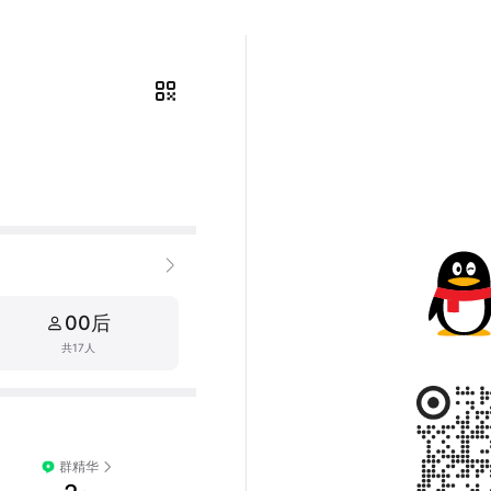
00后
共17人
群精华