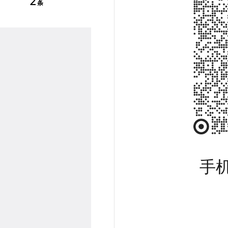
2
条
手