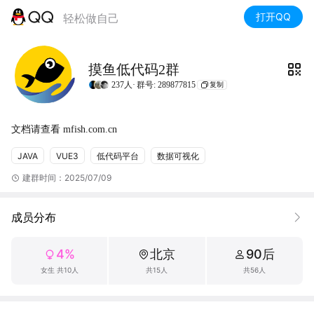
打开QQ
轻松做自己
摸鱼低代码2群
237人·
群号: 289877815
复制
文档请查看 mfish.com.cn
JAVA
VUE3
低代码平台
数据可视化
建群时间：2025/07/09
成员分布
4%
北京
90后
女生 共10人
共15人
共56人