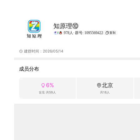
知原理⑩
978人·
群号: 1095569422
复制
建群时间：2026/05/14
成员分布
6%
北京
女生 共59人
共18人