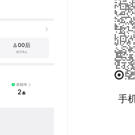
00后
共279人
群精华
2
条
手