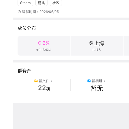
Steam
游戏
社区
建群时间：2026/06/05
成员分布
6%
上海
女生 共63人
共18人
群资产
群文件
群相册
22
暂无
项