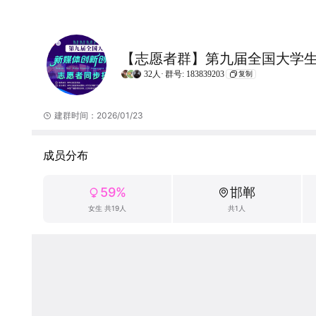
32人·
群号: 183839203
复制
建群时间：2026/01/23
成员分布
59%
邯郸
女生 共19人
共1人