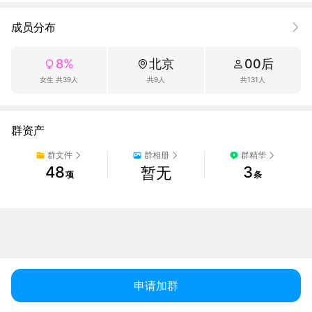
成员分布
8%
北京
00后
女生 共39人
共9人
共131人
群资产
群文件
群相册
群精华
48
3
暂无
项
条
申请加群