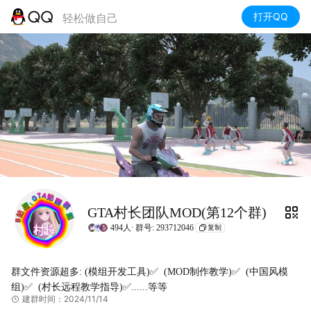
打开QQ
轻松做自己
GTA村长团队MOD(第12个群)
494人·
群号: 293712046
复制
群文件资源超多: (模组开发工具)✅  (MOD制作教学)✅  (中国风模
组)✅  (村长远程教学指导)✅......等等
建群时间：2024/11/14