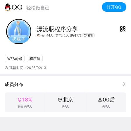
打开QQ
轻松做自己
漂流瓶程序分享
44人·
群号: 1081991771
复制
WEB前端
程序员
建群时间：2026/02/13
成员分布
18%
北京
00后
女生 共8人
共1人
共8人