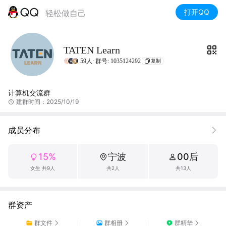
打开QQ
轻松做自己
TATEN Learn
59人·
群号: 1035124292
复制
计算机交流群
建群时间：2025/10/19
成员分布
15%
宁波
00后
女生 共9人
共2人
共13人
群资产
群文件
群相册
群精华