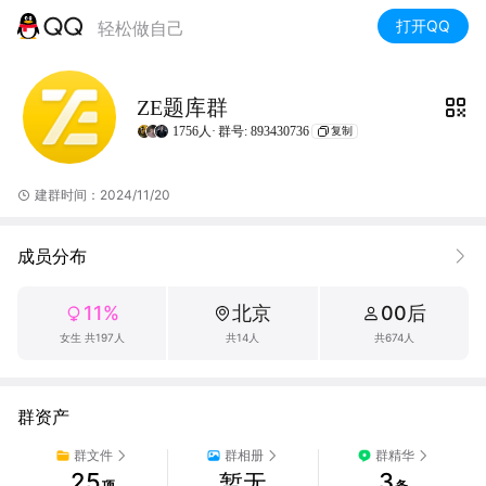
打开QQ
轻松做自己
ZE题库群
1756人·
群号: 893430736
复制
建群时间：2024/11/20
成员分布
11%
北京
00后
女生 共197人
共14人
共674人
群资产
群文件
群相册
群精华
25
3
暂无